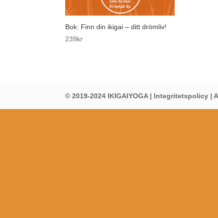
Bok: Finn din ikigai – ditt drömliv!
239
kr
© 2019-2024 IKIGAIYOGA |
Integritetspolicy
|
A