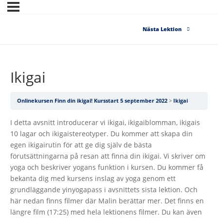
Nästa Lektion
Ikigai
Onlinekursen Finn din ikigai! Kursstart 5 september 2022
Ikigai
I detta avsnitt introducerar vi ikigai, ikigaiblomman, ikigais
10 lagar och ikigaistereotyper. Du kommer att skapa din
egen ikigairutin för att ge dig själv de bästa
förutsättningarna på resan att finna din ikigai. Vi skriver om
yoga och beskriver yogans funktion i kursen. Du kommer få
bekanta dig med kursens inslag av yoga genom ett
grundläggande yinyogapass i avsnittets sista lektion. Och
här nedan finns filmer där Malin berättar mer. Det finns en
längre film (17:25) med hela lektionens filmer. Du kan även