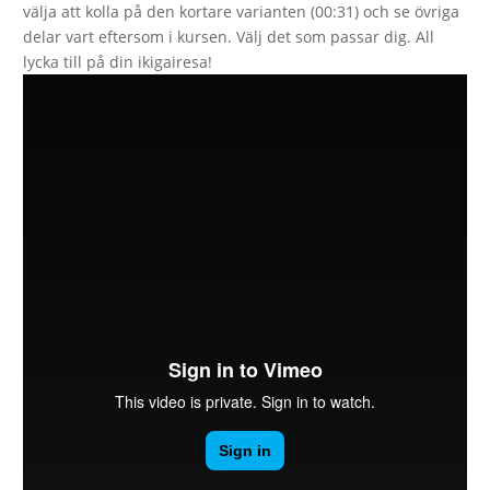
välja att kolla på den kortare varianten (00:31) och se övriga
delar vart eftersom i kursen. Välj det som passar dig. All
lycka till på din ikigairesa!