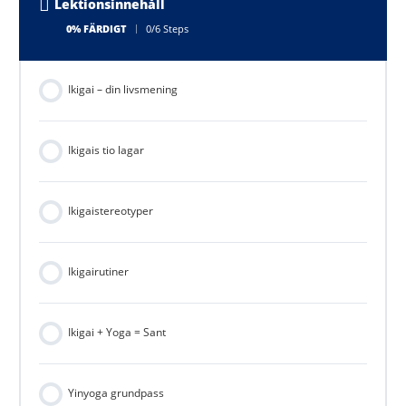
Lektionsinnehåll
0% FÄRDIGT
0/6 Steps
Ikigai – din livsmening
Ikigais tio lagar
Ikigaistereotyper
Ikigairutiner
Ikigai + Yoga = Sant
Yinyoga grundpass