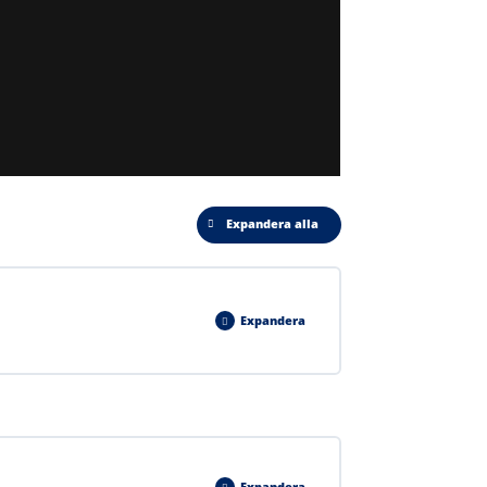
Expandera alla
Expandera
0% FÄRDIGT
0/6 Steps
Expandera