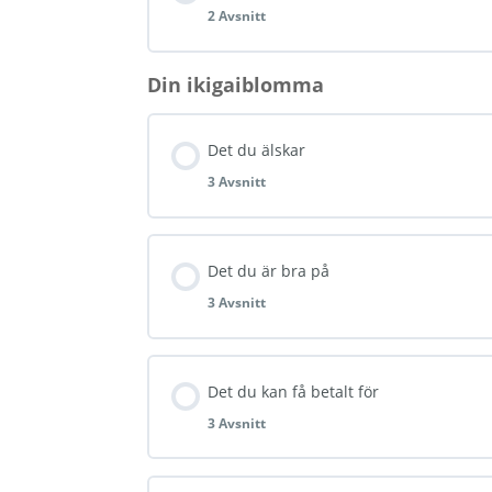
2 Avsnitt
Ikigais tio lagar
Din ikigaiblomma
Lektionsinnehåll
Ikigaistereotyper
Det du älskar
Yoga närvaro
3 Avsnitt
Ikigairutiner
Nuläge – reflektion
Lektionsinnehåll
Det du är bra på
Ikigai + Yoga = Sant
3 Avsnitt
Yoga öppna sinnet
Yinyoga grundpass
Lektionsinnehåll
Det du kan få betalt för
Intro det du älskar
3 Avsnitt
Stärkande meditation
Inspirera & inspireras