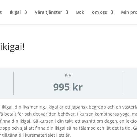
t
Ikigai
Våra tjänster
Bok
om oss
Min pro
kigai!
Pris
995 kr
 ikigai, din livsmening. Ikigai är ett japansk begrepp och en väster
 få betalt för och det världen behöver. I kursen kombineras yoga, m
 finna din ikigai. Gå kursen i din takt, ett avsnitt om dagen, en lek
ropp och själ att finna din ikigai så ha tålamod och låt det ta tid. 
tillgång till kursmaterialet i ett år.