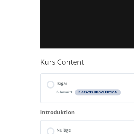
Kurs Content
Ikigai
6 Avsnitt
GRATIS PROVLEKTION
Introduktion
Lektionsinnehåll
Nuläge
Ikigai – din livsmening