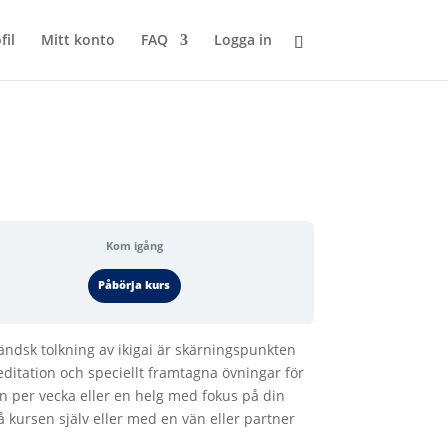
fil
Mitt konto
FAQ
Logga in
Kom igång
Påbörja kurs
ländsk tolkning av ikigai är skärningspunkten
editation och speciellt framtagna övningar för
tion per vecka eller en helg med fokus på din
Gå kursen själv eller med en vän eller partner